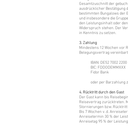
Gesamtzuschnitt der gebuchte
ausdrücklicher Bestätigung 
bestimmten Bungalows der Ein
und insbesondere die Gruppe
den Leistungsinhalt oder de
Widerspruch stehen. Der Ver
in Kenntnis zu setzen.
3. Zahlung
Mindestens 12 Wochen vor Rei
Belegungsvertrag vereinbart
IBAN: DE52 7002 2200
BIC: FDDODEMMXXX
Fidor Bank
oder per Barzahlung z
4. Rücktritt durch den Gast
Der Gast kann bis Reisebegin
Reisevertrag zurücktreten. M
Stornierungen bzw. Rücktritt
Bis 7 Wochen v. d. Anreiseter
Anreisetermin 30 % der Leist
Anreisetag 95 % der Leistung