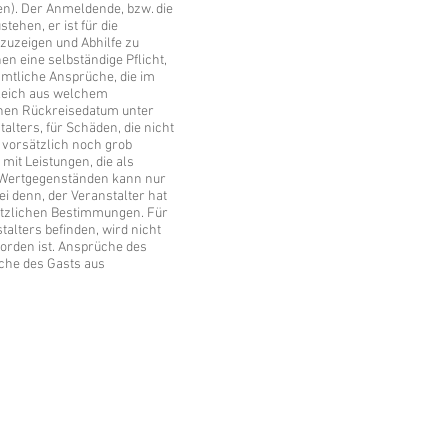
n). Der Anmeldende, bzw. die
tehen, er ist für die
zuzeigen und Abhilfe zu
n eine selbständige Pflicht,
ämtliche Ansprüche, die im
leich aus welchem
enen Rückreisedatum unter
lters, für Schäden, die nicht
 vorsätzlich noch grob
mit Leistungen, die als
on Wertgegenständen kann nur
 denn, der Veranstalter hat
setzlichen Bestimmungen. Für
alters befinden, wird nicht
worden ist. Ansprüche des
che des Gasts aus