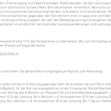
n Unterbringung nicht beeinträchtigen. Nebenabreden, die den Leistungsinh
durch Sächsische Schweiz Aktiv, dem Veranstalter verbindlich. Wünsche zur
richtung können berücksichtigt werden, sind jedoch nicht einforderbar. Re
nverantwortlichen gegenüber den Teilnehmern ihrer Gruppe sind nicht ber
n Leistungsumfang zu geben, die über den Belegungsvertrag hinausgehen, d
anstalter ist verpflichtet, den Gast über Leistungsänderungen und Leistun
seantritt sind 10 % des Reisepreises zu überweisen. Bis zum Anreisetag is
en Preises auf folgendes Konto
 0020 0905 29
u entrichten. Die genaue Rechnungslegung erfolgt bis zum Abreisetag.
n jederzeit durch Erklärung gegenüber dem Veranstalter, die schriftlich er
aßgeblich für die Stornierungsgebühren ist der Eingang der Rücktrittserklä
 vom Vertrag (bis 8 Wochen vor Reiseantritt) wird eine Bearbeitungsgebühr v
min 10 % der Leistung. Bis 6 Wochen v. d. Anreisetermin 20 % der Leistung. B
ung. Bis 4 Wochen v. d. Anreisetermin 50 % der Leistung. Bis 1 Tag vor Reis
.