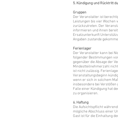
5. Kündigung und Rücktritt d
Gruppen
Der Veranstalter ist berech
Leistungen bis vier Wochen 
zurückzutreten. Der Veransta
informieren und ihnen bereit
Ersatzunterkunft Unterstütz
Angaben zustande gekommen
Ferienlager
Der Veranstalter kann bei N
folgender Bestimmungen vom 
gegenüber die Absage der Ve
Mindestteilnehmerzahl nicht 
ist nicht zulässig. Ferienla
Veranstaltungsbeginn kündig
wenn er sich in solchem Maße 
insbesondere bei Verstößen 
Falle einer Kündigung hat de
zu organisieren.
6. Haftung
Die Aufsichtspflicht während
mögliche Abschluss einer Unf
Gast ist für die Einhaltung d