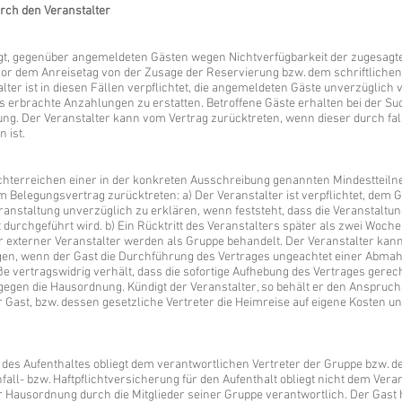
urch den Veranstalter
tigt, gegenüber angemeldeten Gästen wegen Nichtverfügbarkeit der zugesagt
vor dem Anreisetag von der Zusage der Reservierung bzw. dem schriftliche
lter ist in diesen Fällen verpflichtet, die angemeldeten Gäste unverzüglich 
s erbrachte Anzahlungen zu erstatten. Betroffene Gäste erhalten bei der S
ung. Der Veranstalter kann vom Vertrag zurücktreten, wenn dieser durch fa
 ist.
ichterreichen einer in der konkreten Ausschreibung genannten Mindestte
Belegungsvertrag zurücktreten: a) Der Veranstalter ist verpflichtet, dem 
ranstaltung unverzüglich zu erklären, wenn feststeht, dass die Veranstaltu
durchgeführt wird. b) Ein Rücktritt des Veranstalters später als zwei Woch
ger externer Veranstalter werden als Gruppe behandelt. Der Veranstalter kan
en, wenn der Gast die Durchführung des Vertrages ungeachtet einer Abmah
vertragswidrig verhält, dass die sofortige Aufhebung des Vertrages gerechtfe
gegen die Hausordnung. Kündigt der Veranstalter, so behält er den Anspruch
r Gast, bzw. dessen gesetzliche Vertreter die Heimreise auf eigene Kosten u
 des Aufenthaltes obliegt dem verantwortlichen Vertreter der Gruppe bzw. 
all- bzw. Haftpflichtversicherung für den Aufenthalt obliegt nicht dem Veran
er Hausordnung durch die Mitglieder seiner Gruppe verantwortlich. Der Gast h