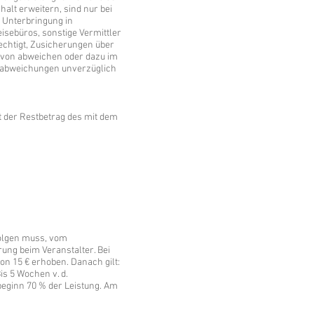
alt erweitern, sind nur bei
 Unterbringung in
isebüros, sonstige Vermittler
echtigt, Zusicherungen über
avon abweichen oder dazu im
gsabweichungen unverzüglich
t der Restbetrag des mit dem
folgen muss, vom
rung beim Veranstalter. Bei
on 15 € erhoben. Danach gilt:
is 5 Wochen v. d.
ebeginn 70 % der Leistung. Am