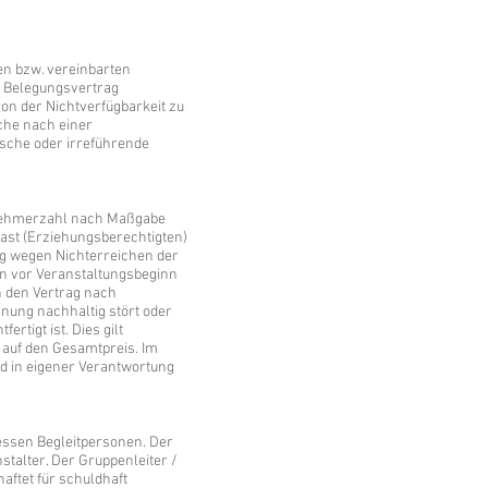
en bzw. vereinbarten
n Belegungsvertrag
von der Nichtverfügbarkeit zu
uche nach einer
lsche oder irreführende
ilnehmerzahl nach Maßgabe
Gast (Erziehungsberechtigten)
ng wegen Nichterreichen der
en vor Veranstaltungsbeginn
n den Vertrag nach
nung nachhaltig stört oder
rtigt ist. Dies gilt
 auf den Gesamtpreis. Im
nd in eigener Verantwortung
dessen Begleitpersonen. Der
stalter. Der Gruppenleiter /
aftet für schuldhaft