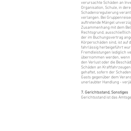
verursachte Schäden an Inve
Organisation, Schule, in dere
Schadensregulierung verantw
verlangen. Bei Gruppenreisen
auftretende Mängel unverzüg
Zusammenhang mit dem Beleg
Rechtsgrund, ausschließlic
der im Buchungsvertrag angeg
Körperschäden sind, ist auf 
fahrlässig herbeigeführt wur
Fremdleistungen lediglich v
übernommen werden, wenn di
den Verlust oder die Beschäd
Schäden an Kraftfahrzeugen (
gehaftet, sofern der Schaden
Gasts gegenüber dem Verans
unerlaubter Handlung - ver
7. Gerichtsstand, Sonstiges
Gerichtsstand ist das Amtsge