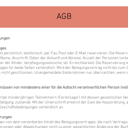
AGB
gungen
ages
t persönlich, telefonisch, per Fax, Post oder E-Mail reservieren. Die Reser
 Name, Anschrift, Daten der Ankunft und Abreise, Anzahl der Personen (un
lter der Kinder, Verpflegungswünsche, tel. Erreichbarkeit. Die Reservierung
ages für beide Seiten verbindlich. Wird der Belegungsvertrag nicht bis zum
als nicht geschlossen. Unangemeldete Gäste können nur übernachten, wenn d
ssen von mindestens einer für die Aufsicht verantwortlichen Person (vollj
bei minderjährigen Teilnehmern (Ferienlager) mit dessen gesetzlichen Ver
tätigung, zustande. Mit der Unterschrift erkennt der Gast die Hausordnung
Geschäftsbedingungen verbindlich an.
erungen
n von dem vereinbarten Inhalt des Belegungsvertrages, die nach Vertrag
Änderungen oder Abweichungen nicht zu einer wesentlichen Änderung der Buc