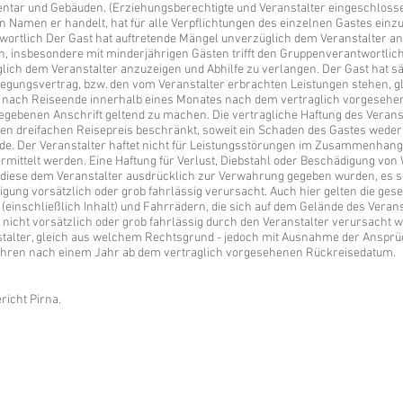
ntar und Gebäuden. (Erziehungsberechtigte und Veranstalter eingeschlosse
n Namen er handelt, hat für alle Verpflichtungen des einzelnen Gastes einzus
ortlich Der Gast hat auftretende Mängel unverzüglich dem Veranstalter an
, insbesondere mit minderjährigen Gästen trifft den Gruppenverantwortliche
lich dem Veranstalter anzuzeigen und Abhilfe zu verlangen. Der Gast hat s
ungsvertrag, bzw. den vom Veranstalter erbrachten Leistungen stehen, g
h nach Reiseende innerhalb eines Monates nach dem vertraglich vorgeseh
ebenen Anschrift geltend zu machen. Die vertragliche Haftung des Veransta
den dreifachen Reisepreis beschränkt, soweit ein Schaden des Gastes weder
de. Der Veranstalter haftet nicht für Leistungsstörungen im Zusammenhang 
ermittelt werden. Eine Haftung für Verlust, Diebstahl oder Beschädigung v
ese dem Veranstalter ausdrücklich zur Verwahrung gegeben wurden, es sei
igung vorsätzlich oder grob fahrlässig verursacht. Auch hier gelten die ge
einschließlich Inhalt) und Fahrrädern, die sich auf dem Gelände des Veranst
 nicht vorsätzlich oder grob fahrlässig durch den Veranstalter verursacht 
talter, gleich aus welchem Rechtsgrund - jedoch mit Ausnahme der Ansprü
jähren nach einem Jahr ab dem vertraglich vorgesehenen Rückreisedatum.
richt Pirna.